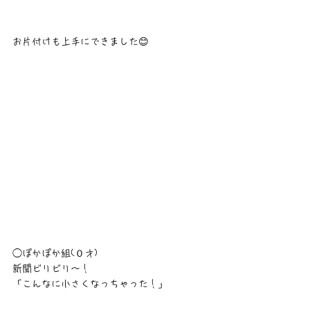
お片付けも上手にできました😊
◯ぽかぽか組(０才)
新聞ビリビリ〜！
「こんなに小さくなっちゃった！」