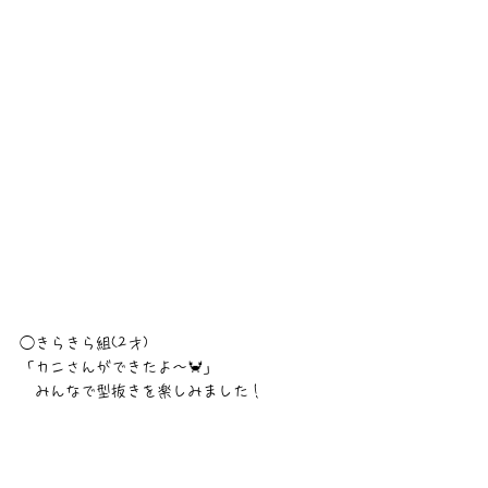
◯きらきら組(2才)
「カニさんができたよ〜🦀」
　みんなで型抜きを楽しみました！