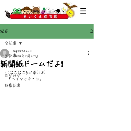
記事
全記事
support2240
全記事
2024年9月27日
新聞紙ドームだよ❗
かすがばる
〇にこにこ組2階(1才)
たかみや
 「ハイタッチ〜✨」
特集記事