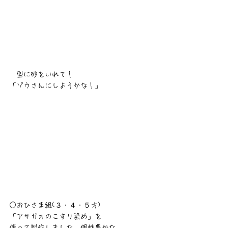
　型に砂をいれて！
「ゾウさんにしようかな！」
○おひさま組(３・４・５才)
「アサガオのこすり染め」を
使って製作しました。個性豊かな