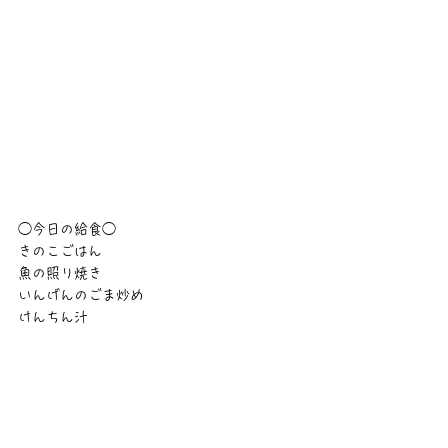
◯今日の給食◯
きのこごはん
魚の照り焼き
いんげんのごま炒め
けんちん汁