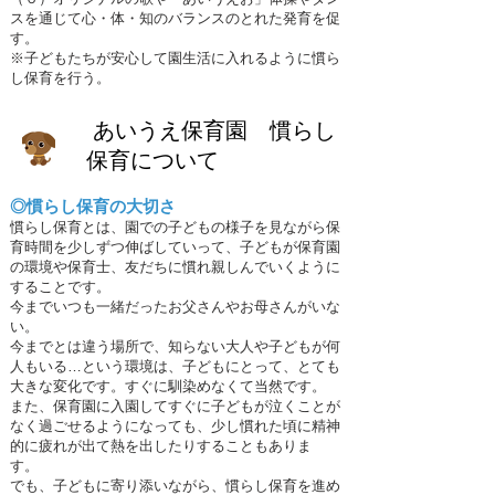
スを通じて心・体・知のバランスのとれた発育を促
す。
※​子どもたちが安心して園生活に入れるように慣ら
し保育を行う。
あいうえ保育園 慣らし
保育について
◎慣らし保育の大切さ
慣らし保育とは、園での子どもの様子を見ながら保
育時間を少しずつ伸ばしていって、子どもが保育園
の環境や保育士、友だちに慣れ親しんでいくように
することです。
今までいつも一緒だったお父さんやお母さんがいな
い。
今までとは違う場所で、知らない大人や子どもが何
人もいる…という環境は、子どもにとって、とても
大きな変化です。すぐに馴染めなくて当然です。
また、保育園に入園してすぐに子どもが泣くことが
なく過ごせるようになっても、少し慣れた頃に精神
的に疲れが出て熱を出したりすることもありま
す。
でも、子どもに寄り添いながら、慣らし保育を進め