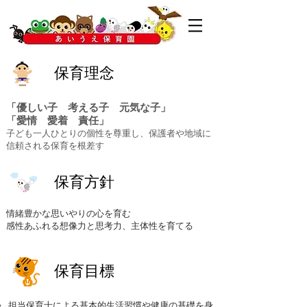
保育理念
「優しい子 考える子 元気な子」
「愛情 愛着 責任」
​子ども一人ひとりの個性を尊重し、保護者や地域に
信頼される保育を根差す
保育方針
情緒豊かな思いやりの心を育む
​感性あふれる想像力と思考力、主体性を育てる
保育目標
担当保育士による基本的生活習慣や健康の基礎を身