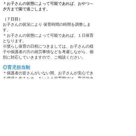
＊お子さんの状態によって可能であれば、おやつ～
夕方まで園で過ごします。
（７日目）
お子さんの状況により 保育時間の時間を調整しま
す。
＊お子さんの状態によって可能であれば、１日保育
となります。
※慣らし保育の日程につきましては、お子さんの様
子や保護者の方の就労事情などを考慮しながら、個
別に対応していきますので、ご相談ください。
◎育児担当制
＊保護者の皆さんがいない間、お子さんが安心でき
る環境を作るため、あいうえ保育園では、育児担当
制をとって保育しています。
＊育児担任制とは、食事、排泄、睡眠等の育児行為
を同じ保育士、同じ手順、同じ場所で行う保育法で
す。
＊保育園に大切な子どもを預けて仕事に向かう保護
者の皆さまのお気持ちに寄り添い、親も子も安心し
て１日を過ごせる保育園でありたいと職員一同、
日々精進してまいります。