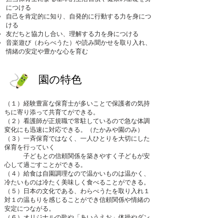
につける
自己を肯定的に知り、自発的に行動する力を身につ
ける
友だちと協力し合い、理解する力を身につける
​音楽遊び（わらべうた）や読み聞かせを取り入れ、
情緒の安定や豊かな心を育む
園の特色
（１）経験豊富な保育士が多いことで保護者の気持
ちに寄り添って共育てができる。
（２）看護師が正規職で常駐しているので急な体調
変化にも迅速に対応できる。（たかみや園のみ）
（３）一斉保育ではなく、一人ひとりを大切にした
保育を行っていく
子どもとの信頼関係を築きやすく子どもが安
心して過ごすことができる。
（４）給食は自園調理なので温かいものは温かく、
冷たいものは冷たく美味しく食べることができる。
（５）日本の文化である、わらべうたを取り入れ１
対１の温もりを感じることができ信頼関係や情緒の
安定につながる。
（６）オリジナルの歌や「あいうえお」体操やダン