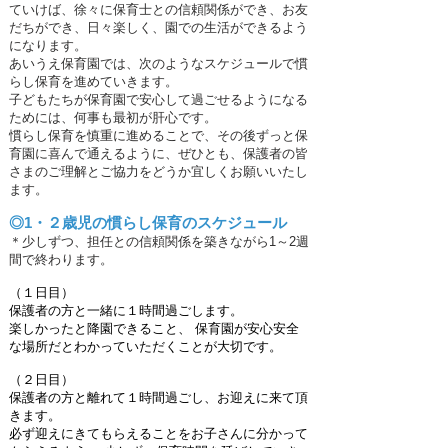
ていけば、徐々に保育士との信頼関係ができ、お友
だちができ、日々楽しく、園での生活ができるよう
になります。
あいうえ保育園では、次のようなスケジュールで慣
らし保育を進めていきます。
子どもたちが保育園で安心して過ごせるようになる
ためには、何事も最初が肝心です。
慣らし保育を慎重に進めることで、その後ずっと保
育園に喜んで通えるように、ぜひとも、保護者の皆
さまのご理解とご協力をどうか宜しくお願いいたし
ます。
◎1・２歳児の慣らし保育のスケジュール
＊少しずつ、担任との信頼関係を築きながら1～2週
間で終わります。
（１日目）
保護者の方と一緒に１時間過ごします。
楽しかったと降園できること、 保育園が安心安全
な場所だとわかっていただくことが大切です。
（２日目）
保護者の方と離れて１時間過ごし、お迎えに来て頂
きます。
必ず迎えにきてもらえることをお子さんに分かって