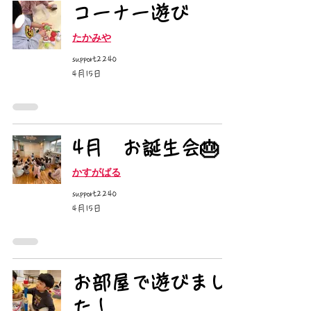
コーナー遊び
たかみや
support2240
4月15日
4月 お誕生会🎂
かすがばる
support2240
4月15日
お部屋で遊びまし
た！