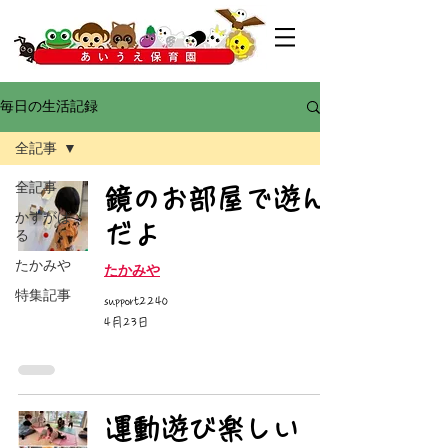
毎日の生活記録
全記事
全記事
鏡のお部屋で遊ん
かすがば
だよ
る
たかみや
たかみや
特集記事
support2240
4月23日
運動遊び楽しい