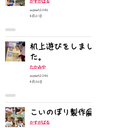
かすがばる
support2240
4月21日
机上遊びをしまし
た。
たかみや
support2240
4月20日
こいのぼり製作🤗
かすがばる