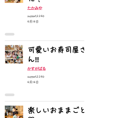
たかみや
support2240
4月14日
可愛いお寿司屋さ
ん‼️
かすがばる
support2240
4月14日
楽しいおままごと