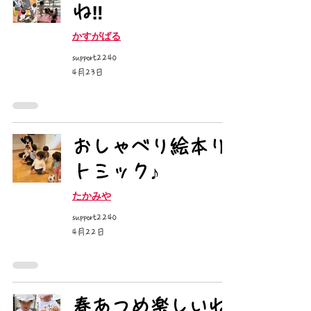
ね‼️
かすがばる
support2240
4月23日
おしゃべり絵本リ
トミック♪
たかみや
support2240
4月22日
春あつめ楽しいね