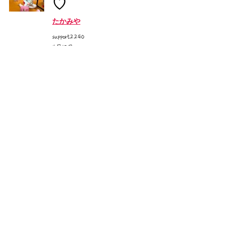
♡
たかみや
support2240
4月13日
「よーい ドン❗」
かすがばる
support2240
4月13日
コーナー遊び
たかみや