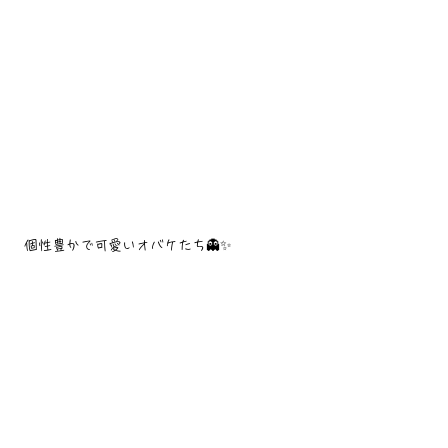
 個性豊かで可愛いオバケたち👻✨️