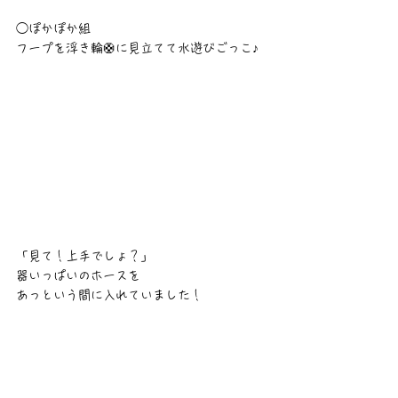
◯ぽかぽか組
フープを浮き輪🛟に見立てて水遊びごっこ♪
「見て！上手でしょ？」
器いっぱいのホースを
あっという間に入れていました！