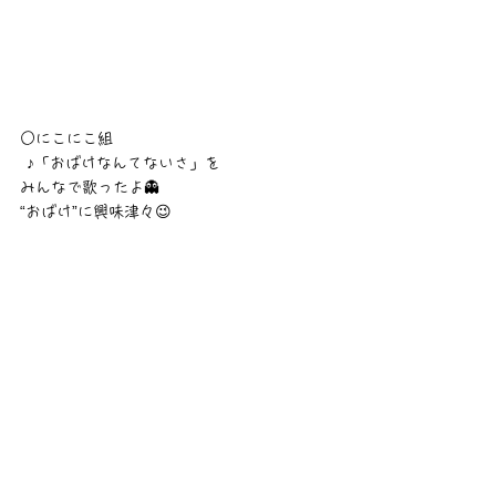
○にこにこ組
 ♪「おばけなんてないさ」を
みんなで歌ったよ👻
“おばけ”に興味津々😉