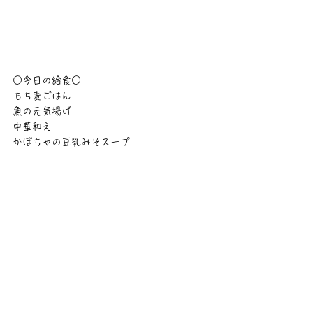
○今日の給食○
もち麦ごはん
魚の元気揚げ
中華和え
かぼちゃの豆乳みそスープ