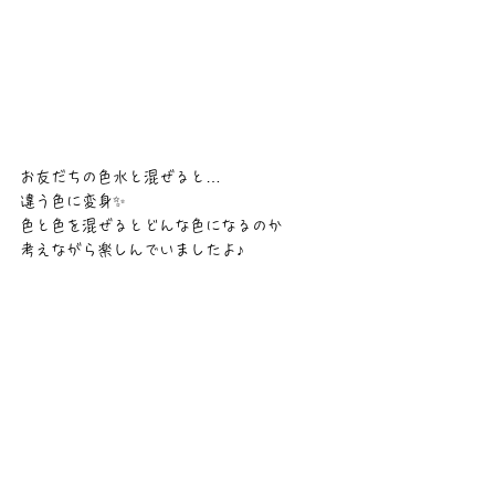
お友だちの色水と混ぜると…
違う色に変身✨
色と色を混ぜるとどんな色になるのか
考えながら楽しんでいましたよ♪