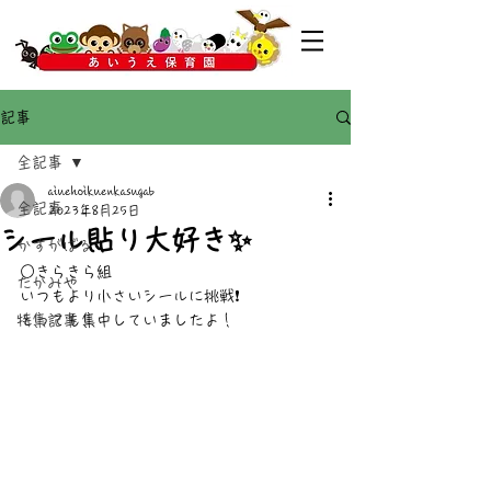
記事
全記事
aiuehoikuenkasugab
全記事
2023年8月25日
シール貼り大好き✨
かすがばる
○きらきら組
たかみや
いつもより小さいシールに挑戦❗
特集記事
とっても集中していましたよ！