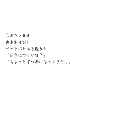
○おひさま組
色水あそび♪
ペットボトルを振ると…
「何色になるかな？」
「ちょっとずつ赤になってきた！」