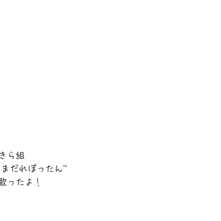
きら組
'あまだれぽったん''
歌ったよ！