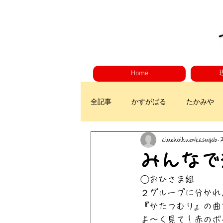
Home
全記事
かすがばる
たかみや
aiuehoikuenkasugab
みんなで
◯おひさま組
２グループに分かれ
『かたつむり』の曲を
よ～く見て！赤のボ