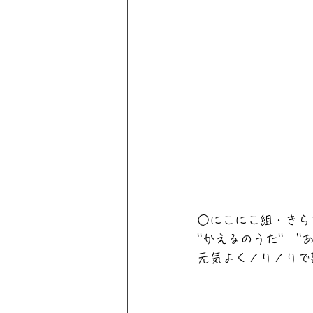
○にこにこ組・きら
''かえるのうた''　'
元気よくノリノリで