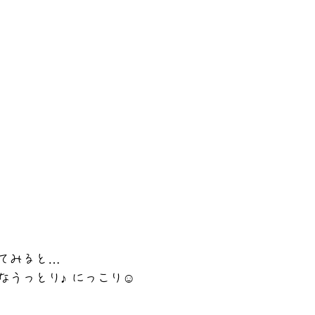
てみると…
なうっとり♪ にっこり☺