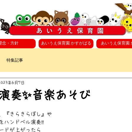
理念・方針
あいうえ保育園 かすがばる
あいうえ保育園 
特集記事
2023年6月7日
演奏✨音楽あそび
、『きらきらぼし』や
ハンドベル演奏‼️
ードが上がったら