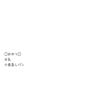
◯おやつ◯
牛乳
小倉蒸しパン