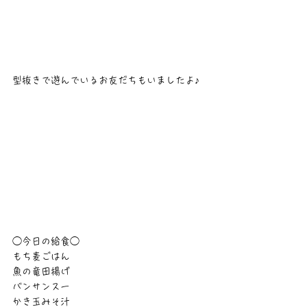
型抜きで遊んでいるお友だちもいましたよ♪
◯今日の給食◯
もち麦ごはん
魚の竜田揚げ
バンサンスー
かき玉みそ汁