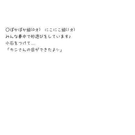
○ぽかぽか組(0才)　にこにこ組(1才)
みんな夢中で砂遊びをしています♪
小石をつけて…
「カニさんの目ができたよ✨」