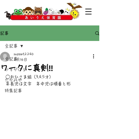
記事
全記事
support2240
全記事
2月16日
ワークに真剣‼️
かすがばる
◯おひさま組（3.4.5才）
たかみや
年長児は文字　年中児は順番と形
特集記事