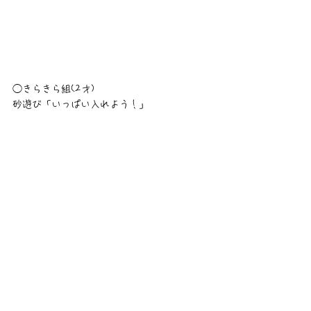
◯きらきら組(2才)
砂遊び「いっぱい入れよう！」