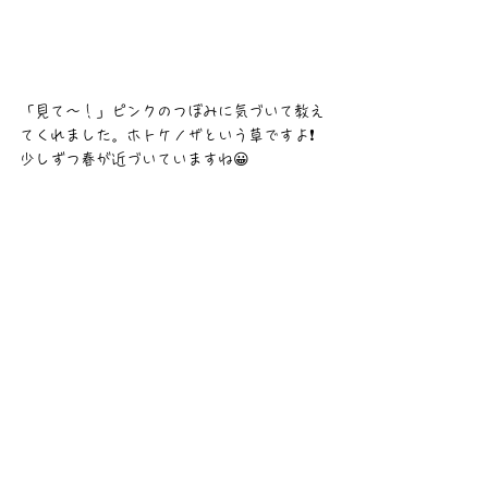
「見て〜！」ピンクのつぼみに気づいて教え
てくれました。ホトケノザという草ですよ❗
少しずつ春が近づいていますね😀