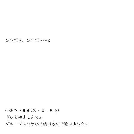
あきだよ、あきだよ〜♫
◯おひさま組(３・４・５才)
『ひとやまこえて』
グループに分かれて掛け合いで歌いました♪