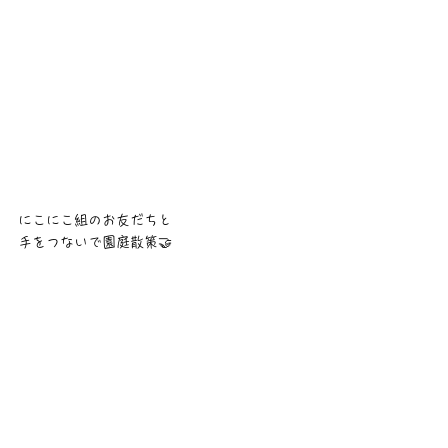
にこにこ組のお友だちと
手をつないで園庭散策🤝