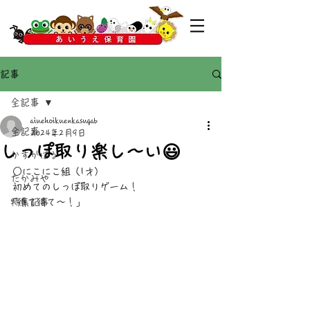
記事
全記事
aiuehoikuenkasugab
全記事
2024年2月9日
しっぽ取り楽し〜い😃
かすがばる
○にこにこ組（1才）
たかみや
初めてのしっぽ取りゲーム！
特集記事
｢待て待て〜！｣