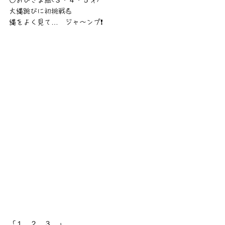
○おひさま組(３・４・５才)
大縄跳びに初挑戦💪
縄をよく見て…　ジャ〜ンプ❗
「１、２、３…」