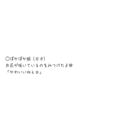
◯ぽかぽか組（０才）
お花が咲いているのをみつけたよ🌸
「かわいいねぇ☺️」