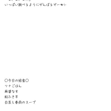
いっぱい跳べるようにがんばるぞー👊✨
○今日の給食○
ツナごはん
麻婆なす
粉ふき芋
白菜と春雨のスープ