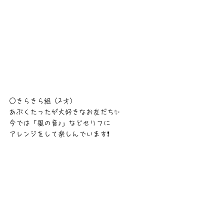
○きらきら組（2才）
あぶくたったが大好きなお友だち✨
今では「風の音♪」などセリフに
アレンジをして楽しんでいます❗