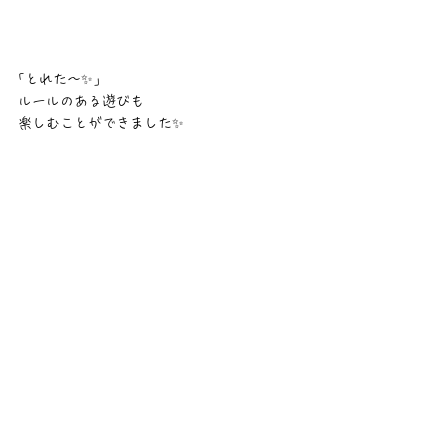
｢とれた〜✨️｣
ルールのある遊びも
楽しむことができました✨️