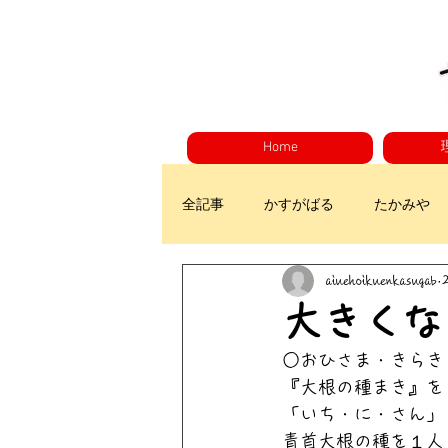
Home
全記事
かすがばる
たかみや
aiuehoikuenkasugab
大きくな
○おひさま・きらき
『大根の種まき』を
「いち・に・さん」
青首大根の種を１人