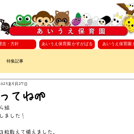
理念・方針
あいうえ保育園 かすがばる
あいうえ保育園 
特集記事
2023年9月27日
ってね🌱
ら組
しました！
３粒数えて植えました。