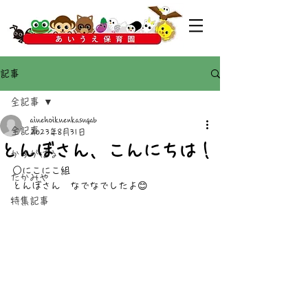
記事
全記事
aiuehoikuenkasugab
全記事
2023年8月31日
とんぼさん、こんにちは！
かすがばる
○にこにこ組
たかみや
とんぼさん　なでなでしたよ😊
特集記事