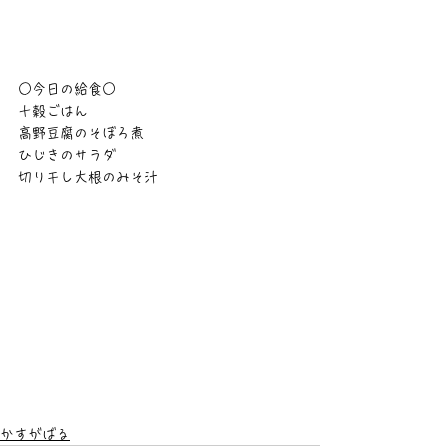
○今日の給食○
十穀ごはん
高野豆腐のそぼろ煮
ひじきのサラダ
切り干し大根のみそ汁
かすがばる