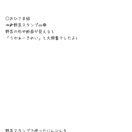
○おひさま組
🥕🌽野菜スタンプ🥒🧅
野菜の形や断面が見えると
「うわぁーきれい」と大興奮でしたよ♪
野菜スタンプで使ったにんじんを