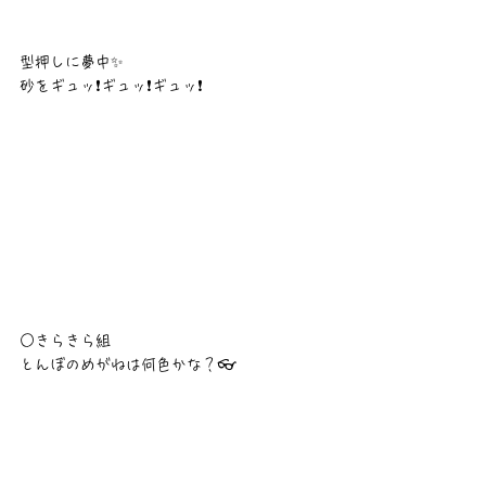
型押しに夢中✨
砂をギュッ❗ギュッ❗ギュッ❗
○きらきら組
とんぼのめがねは何色かな？👓