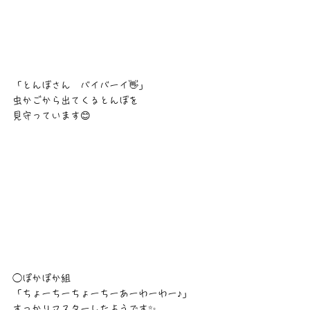
「とんぼさん　バイバーイ👋」
虫かごから出てくるとんぼを
見守っています😊
◯ぽかぽか組
「ちょーちーちょーちーあーわーわー♪」
すっかりマスターしたようです✨