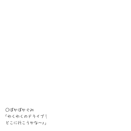
○ぽかぽかぐみ
｢わくわくのドライブ！
どこに行こうかな〜♪｣