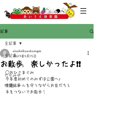
記事
全記事
aiuehoikuenkasugab
全記事
2023年5月15日
お散歩 楽しかったよ❗❗
かすがばる
◯おひさまぐみ
たかみや
今年度初めてのみずほ公園へ♪
特集記事
交通ルールを守りながらお友だちと
手をつないでお散歩！