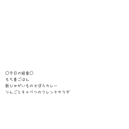
○今日の給食○
もち麦ごはん
新じゃがいものそぼろカレー
りんごとキャベツのフレンチサラダ