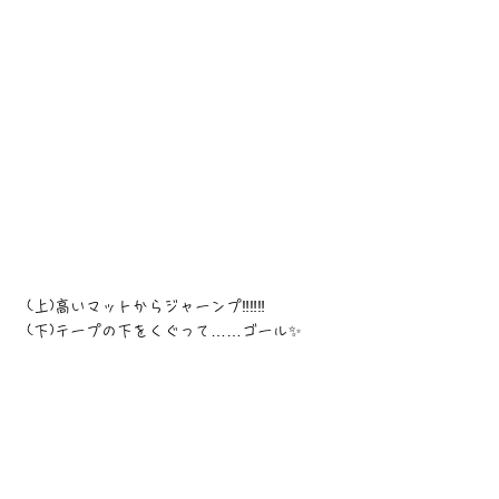
 (上)高いマットからジャーンプ‼︎‼︎‼︎
 (下)テープの下をくぐって……ゴール✨