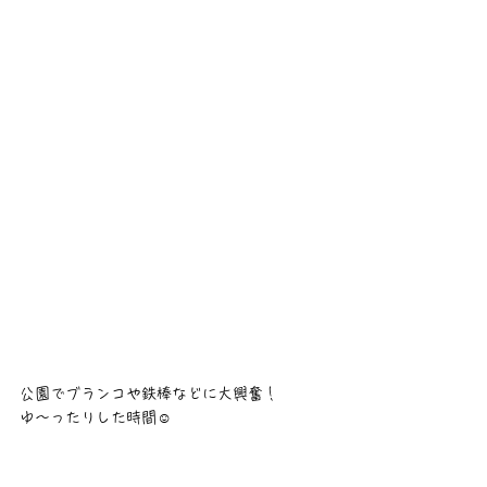
公園でブランコや鉄棒などに大興奮！
ゆ〜ったりした時間☺