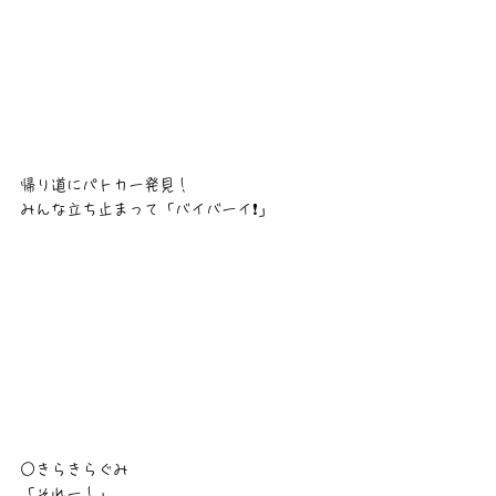
帰り道にパトカー発見！
みんな立ち止まって「バイバーイ❗」
○きらきらぐみ
「それー！」