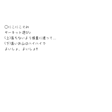
◯にこにこぐみ
サーキット遊び♪
(上)落ちないよう慎重に渡って…
(下)高いお山はハイハイで
よいしょ、よいしょ‼︎