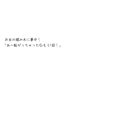
お米の積み木に夢中！
｢あ〜転がっちゃった💦もう1回！｣