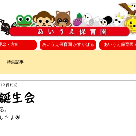
理念・方針
あいうえ保育園 かすがばる
あいうえ保育園 
特集記事
年12月15日
 誕生会
名。
したよ🌟