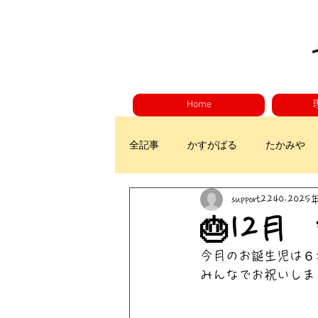
Home
全記事
かすがばる
たかみや
support2240
2025
🎂12月
今月のお誕生児は６
みんなでお祝いしま