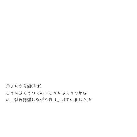
〇きらきら組(2才)
こっちはくっつくのにこっちはくっつかな
い…試行錯誤しながら作り上げていました🎶