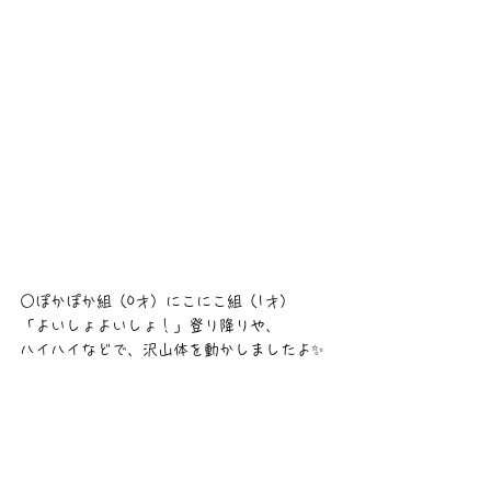
○ぽかぽか組（0才）にこにこ組（1才）
「よいしょよいしょ！」登り降りや、
ハイハイなどで、沢山体を動かしましたよ✨