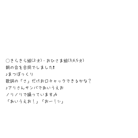
〇きらきら組(2才)・おひさま組(3.4.5才)
朝の会を合同でしました❗
♪まつぼっくり
歌詞の「さ」だけお口チャックできるかな？
♪アリさんサンバであいうえお
ノリノリで踊っています🎶
「あいうえお！」「おー！✨️」