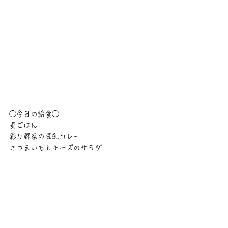
◯今日の給食◯
麦ごはん
彩り野菜の豆乳カレー
さつまいもとチーズのサラダ