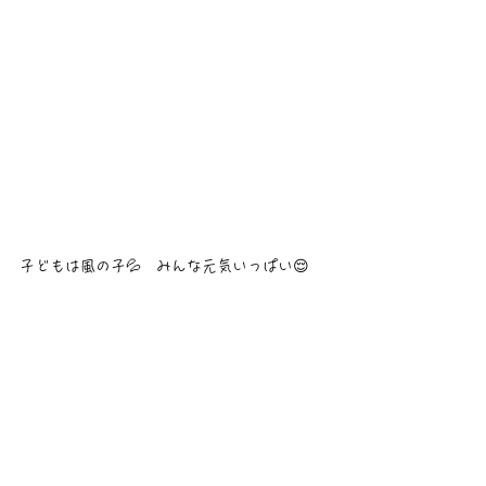
子どもは風の子💦　みんな元気いっぱい😌