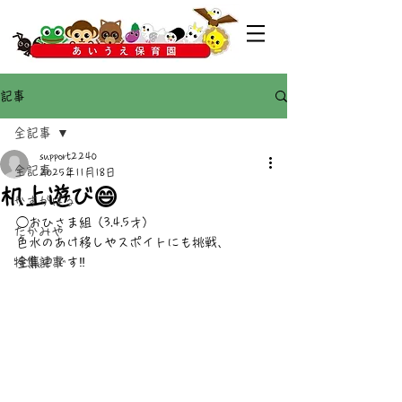
記事
全記事
support2240
全記事
2025年11月18日
机上遊び😄
かすがばる
◯おひさま組（3.4.5才）
たかみや
色水のあけ移しやスポイトにも挑戦、
特集記事
全集中です‼︎