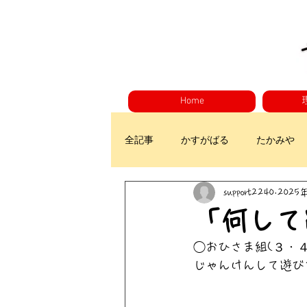
Home
全記事
かすがばる
たかみや
support2240
2025
「何して
◯おひさま組(３・４
じゃんけんして遊び