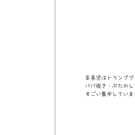
年長児はトランプブー
ババ抜き・ぶたのし
すごい集中していま