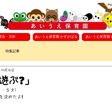
理念・方針
あいうえ保育園 かすがばる
あいうえ保育園 
特集記事
年10月16日
遊ぶ❓️」
・５才)
を決めたよ❗