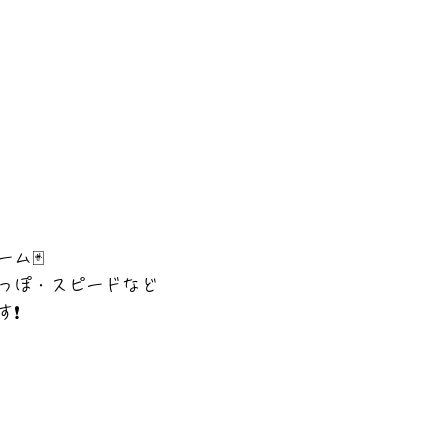
ム🃏
っぽ・スピードなど
す❗