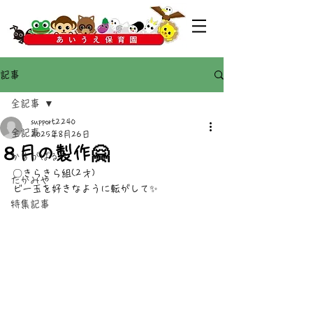
記事
全記事
support2240
全記事
2025年8月26日
８月の製作🤗
かすがばる
〇きらきら組(2才)
たかみや
ビー玉を好きなように転がして✨
特集記事