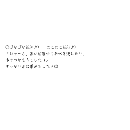
○ぽかぽか組(0才)　  にこにこ組(1才)
「じゃ〜💧」高い位置からお水を流したり、
手でつかもうとしたり♪
すっかり水に慣れましたよ😉