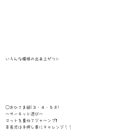
いろんな模様の出来上がり✨️
◯おひさま組(３・４・５才)
～サーキット遊び～
マットを重ねてジャ〜ンプ❗
年長児は手押し車にチャレンジ！！