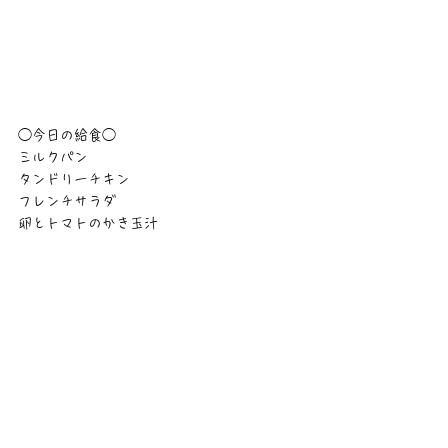
◯今日の給食◯　
ミルクパン
タンドリーチキン
フレンチサラダ
卵とトマトのかき玉汁