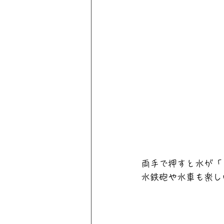
両手で押すと水が「
水鉄砲や水車も楽し