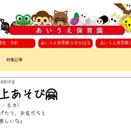
理念・方針
あいうえ保育園 かすがばる
あいうえ保育園 
特集記事
年8月19日
上あそび🤗
・５才)
げたり、お友だちと
楽しいな♪