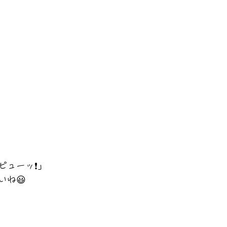
ピューッ❗」
いね😃