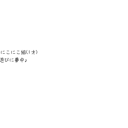
にこにこ組(1才)
遊びに夢中♪