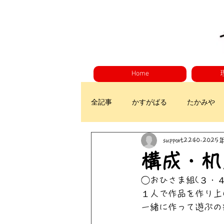
Home
全記事
かすがばる
たかみや
support2240
2025
構成・机
◯おひさま組(３・４
１人で作品を作り上
一緒に作って遊ぶの