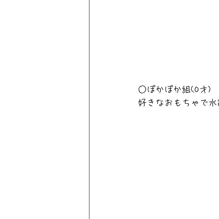
○ぽかぽか組(0才)　
好きなおもちゃで水