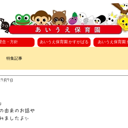
理念・方針
あいうえ保育園 かすがばる
あいうえ保育園 
特集記事
年7月7日
」
の由来のお話や
みましたよ✨