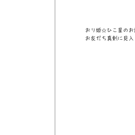
おり姫☆ひこ星のお
お友だち真剣に見入