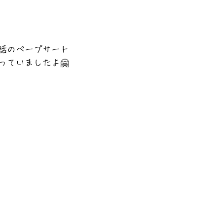
話のペープサート
っていましたよ🤗