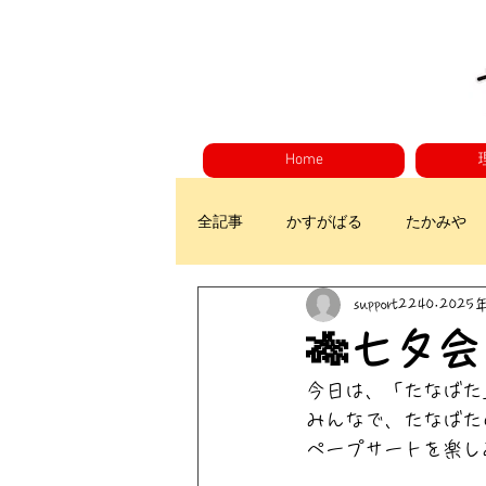
Home
全記事
かすがばる
たかみや
support2240
2025
🎋七夕会
今日は、「たなばた
みんなで、たなばた
ペープサートを楽し