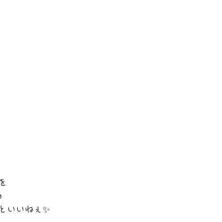
を
♪　
といいねぇ✨