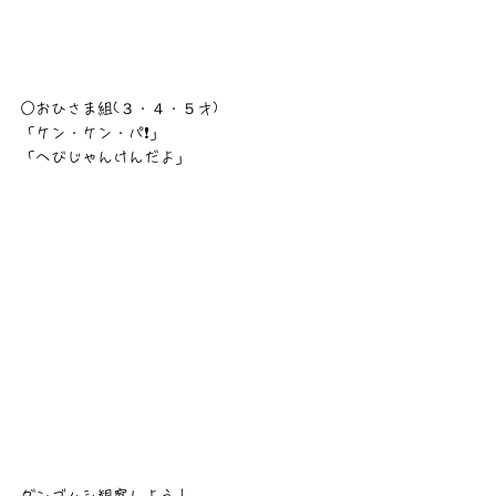
○おひさま組(３・４・５才)
「ケン・ケン・パ❗」
「へびじゃんけんだよ」
ダンゴムシ観察しよう！