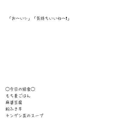
 「お〜い✨️」「気持ちいいね〜❗」
◯今日の給食◯
もち麦ごはん
麻婆豆腐
粉ふき芋
チンゲン菜のスープ