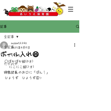
記事
全記事
support2240
全記事
2025年4月9日
ボール入れ😄
かすがばる
○ぽかぽか組(0才)
たかみや
   にこにこ組(1才)
特集記事
ぶたさんのお口に「ぽん！」
じょうず　じょうず👏✨