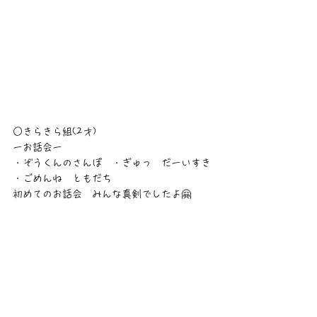
○きらきら組(2才)
ーお話会ー　
・ぞうくんのさんぽ　・ぎゅっ　だーいすき
・ごめんね　ともだち
初めてのお話会　みんな真剣でしたよ🤗