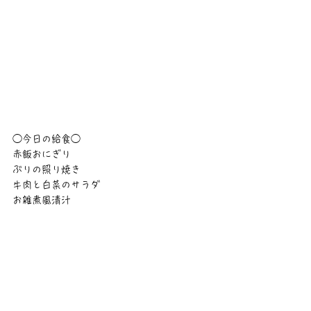
◯今日の給食◯
赤飯おにぎり
ぶりの照り焼き
牛肉と白菜のサラダ
お雑煮風清汁