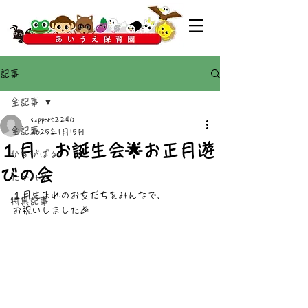
記事
全記事
support2240
全記事
2025年1月15日
１月 お誕生会🌟お正月遊
かすがばる
びの会
たかみや
１月生まれのお友だちをみんなで、
特集記事
お祝いしました🎉