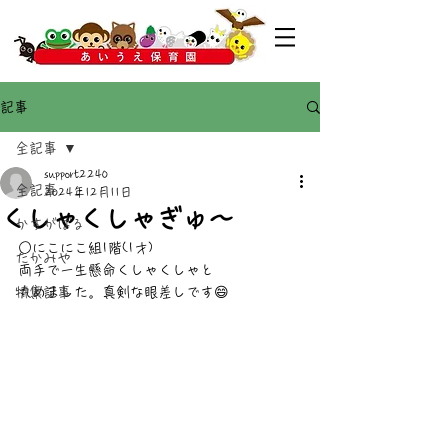
記事
全記事
support2240
全記事
2024年12月11日
くしゃくしゃぎゅ〜
かすがばる
○にこにこ組1階(1才)
たかみや
両手で一生懸命くしゃくしゃと
特集記事
丸めました。真剣な眼差しです😄