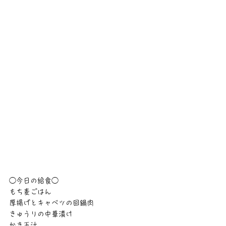
◯今日の給食◯
もち麦ごはん
厚揚げとキャベツの回鍋肉
きゅうりの中華漬け
かき玉汁