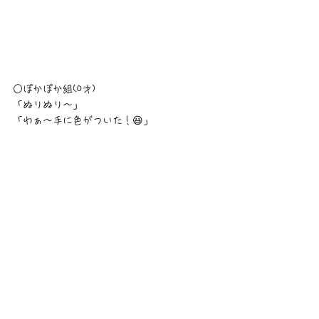
○ぽかぽか組(0才)
「ぬりぬり〜」
「わぁ〜手に色がついた！😃」