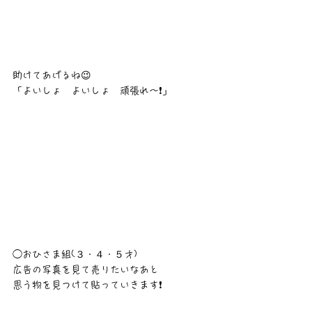
助けてあげるね😉　
「よいしょ　よいしょ　頑張れ〜❗」
◯おひさま組(３・４・５才)
広告の写真を見て売りたいなあと
思う物を見つけて貼っていきます❗