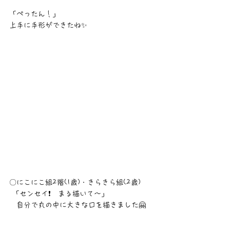
「ぺったん！」
上手に手形ができたね✨
〇にこにこ組2階(1歳)・きらきら組(2歳)
 「センセイ❗　まる描いて〜」
　自分で丸の中に大きな口を描きました🤗