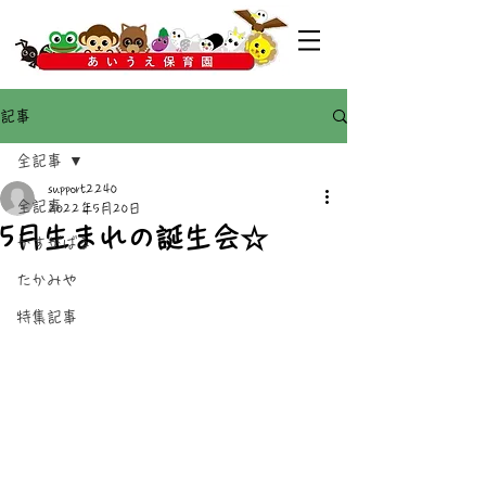
記事
全記事
support2240
全記事
2022年5月20日
5月生まれの誕生会☆
かすがばる
たかみや
特集記事