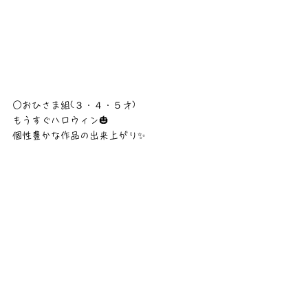
○おひさま組(３・４・５才)
もうすぐハロウィン🎃
個性豊かな作品の出来上がり✨