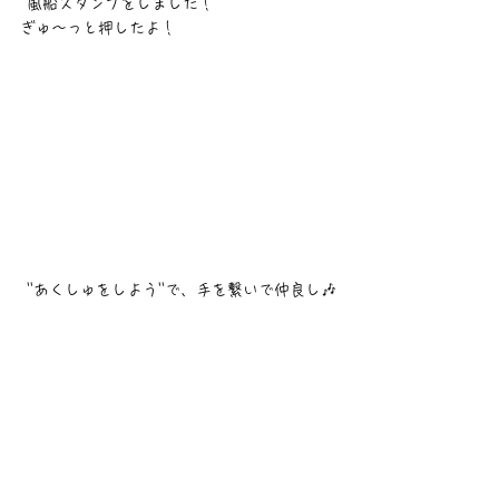
 風船スタンプをしました！
ぎゅ〜っと押したよ！
 ''あくしゅをしよう''で、手を繋いで仲良し🎶