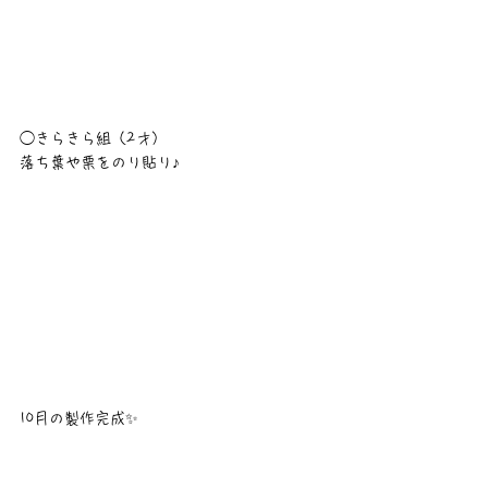
◯きらきら組（2才）
落ち葉や栗をのり貼り♪
10月の製作完成✨