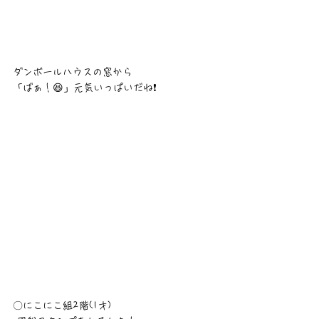
ダンボールハウスの窓から
「ばぁ！😆」元気いっぱいだね❗
〇にこにこ組2階(1才)