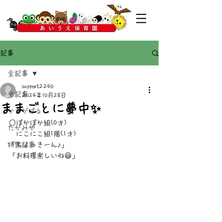
記事
全記事
support2240
全記事
2024年10月28日
ままごとに夢中✨
かすがばる
○ぽかぽか組(0才)
たかみや
　にこにこ組1階(1才)
特集記事
「ちょっきーん♪」
「お料理楽しいね😃」