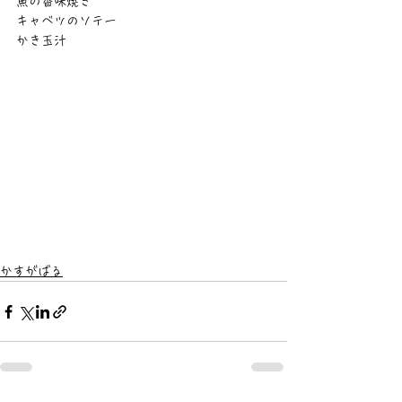
魚の香味焼き
キャベツのソテー
かき玉汁
かすがばる