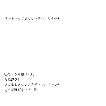
アーテックブロックで何つくろうか❓
◯きらきら組（2才）
風船遊び🎈
床に落とさないようポーン、ポーン‼︎
先生怪獣が来たぞー!!!