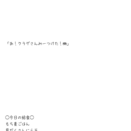
「あ！クラゲさんみーつけた！🪼」
◯今日の給食◯
もち麦ごはん
具だくさんにら玉