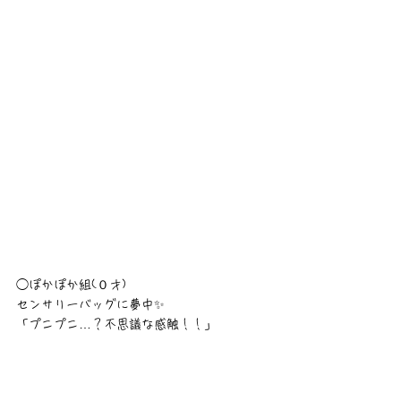
◯ぽかぽか組(０才)
センサリーバッグに夢中✨
「プニプニ…？不思議な感触！！」