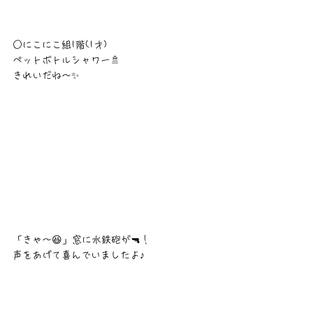
○にこにこ組1階(1才)
ペットボトルシャワー🚿
きれいだね〜✨
「きゃ〜😆」窓に水鉄砲が🔫！
声をあげて喜んでいましたよ♪