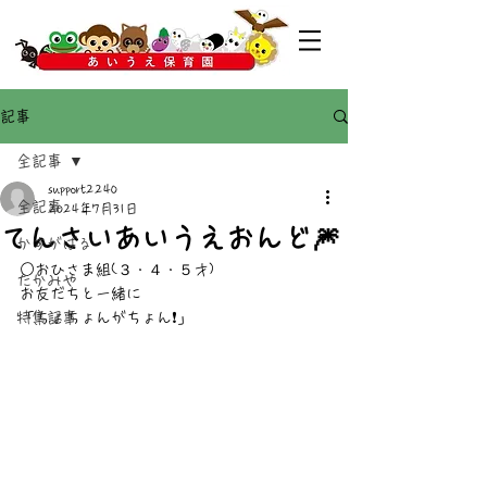
記事
全記事
support2240
全記事
2024年7月31日
てんさいあいうえおんど🎆
かすがばる
○おひさま組(３・４・５才)
たかみや
お友だちと一緒に
特集記事
「ちょちょんがちょん❗」