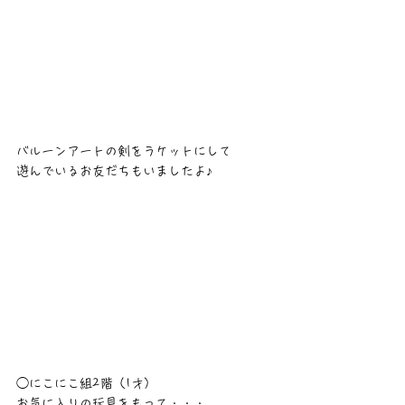
バルーンアートの剣をラケットにして
遊んでいるお友だちもいましたよ♪
◯にこにこ組2階（1才）
お気に入りの玩具をもって・・・