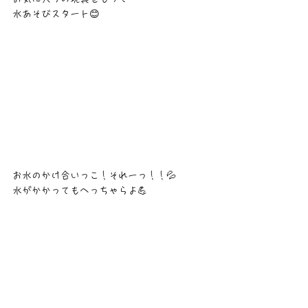
水あそびスタート😊
お水のかけ合いっこ！それーっ！！💦　
水がかかってもへっちゃらよ💪