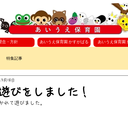
理念・方針
あいうえ保育園 かすがばる
あいうえ保育園 
特集記事
年3月18日
遊びをしました！
かれて遊びました。