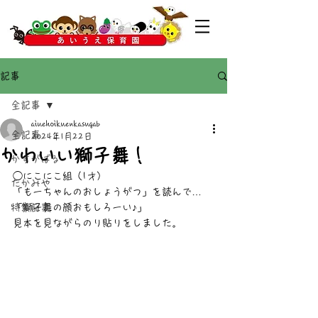
記事
全記事
aiuehoikuenkasugab
全記事
2024年1月22日
かわいい獅子舞！
かすがばる
◯にこにこ組（1才）
たかみや
「もーちゃんのおしょうがつ」を読んで…
特集記事
「獅子舞の顔おもしろーい♪」
見本を見ながらのり貼りをしました。