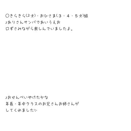
○きらきら(2才)・おひさま(３・４・５才)組
♪ありさんサンバであいうえお
口ずさみながら楽しんでいましたよ。
♪おせんべいやけたかな
年長・年中クラスのお兄さんお姉さんが
してくれました✨