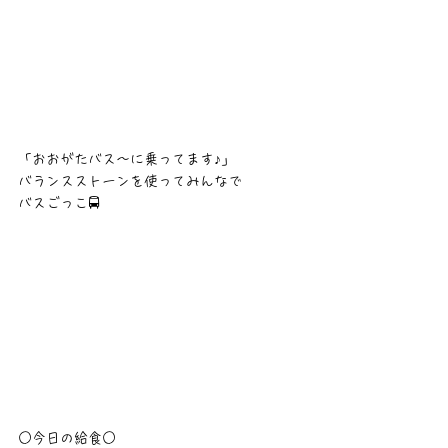
「おおがたバス〜に乗ってます♪」
バランスストーンを使ってみんなで
バスごっこ🚍
○今日の給食○