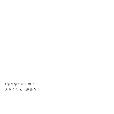
♪なべなべそこぬけ
お兄さんと…出来た！