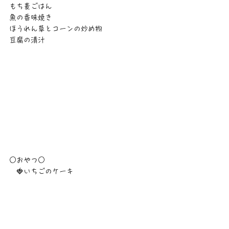
もち麦ごはん
魚の香味焼き
ほうれん草とコーンの炒め物
豆腐の清汁
○おやつ○
　🍓いちごのケーキ