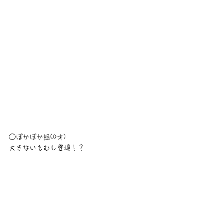
◯ぽかぽか組(0才)
大きないもむし登場！？