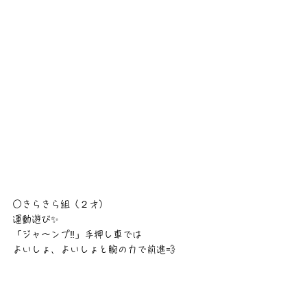
○きらきら組（２才）
運動遊び✨
「ジャ〜ンプ‼️」手押し車では
よいしょ、よいしょと腕の力で前進💨