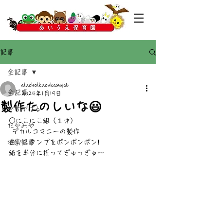
記事
全記事
aiuehoikuenkasugab
全記事
2024年1月19日
製作たのしいな😃
かすがばる
○にこにこ組（１才）
たかみや
 デカルコマニーの製作
特集記事
白いスタンプをポンポンポン❗
紙を半分に折ってぎゅっぎゅ〜