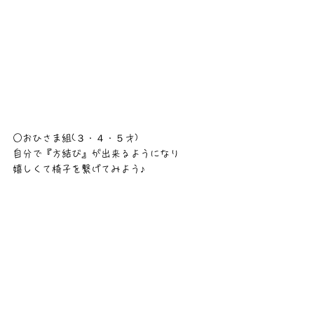
○おひさま組(３・４・５才)
自分で『方結び』が出来るようになり
嬉しくて椅子を繋げてみよう♪