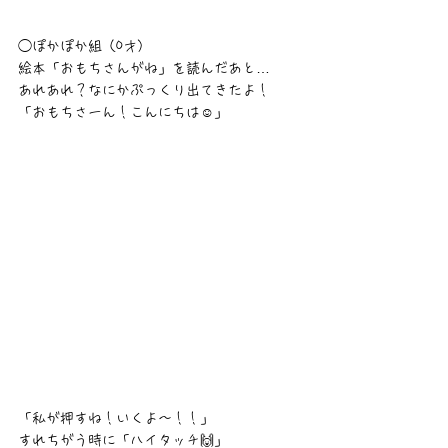
◯ぽかぽか組（0才）
絵本「おもちさんがね」を読んだあと…
あれあれ？なにかぷっくり出てきたよ！
「おもちさーん！こんにちは☺️」
「私が押すね！いくよ〜！！」
すれちがう時に「ハイタッチ🙌」