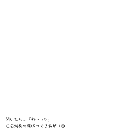
開いたら…「わ〜っ✨️」
左右対称の模様のできあがり😊