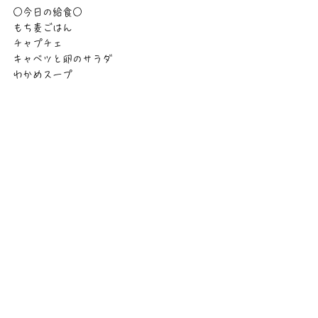
○今日の給食○
もち麦ごはん
チャプチェ
キャベツと卵のサラダ
わかめスープ
かすがばる