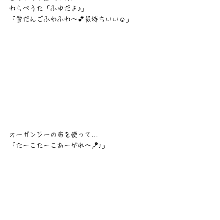
わらべうた「ふゆだよ♪」
「雪だんごふわふわ〜💕気持ちいい☺️」
オーガンジーの布を使って…
「たーこたーこあーがれ〜🪁♪」