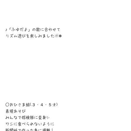
♪「ふゆだよ」の歌に合わせて
リズム遊びを楽しみました☃❄
○おひさま組(３・４・５才)
表現あそび
みんなで探検隊に変身✨
ワニに食べられないように
新聞紙で作った島に避難！