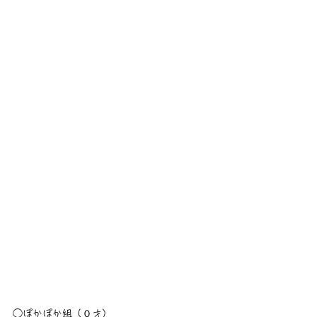
◯ぽかぽか組（０才）