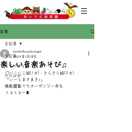
記事
全記事
aiuehoikuenkasugab
全記事
2024年1月18日
楽しい音楽あそび♫
かすがばる
○にこにこ組(1才)・きらきら組(2才)
たかみや
「いーとまきまき♪」
特集記事
糸に見立てたオーガンジー布を
くるくる〜🧵