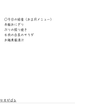
○今日の給食（お正月メニュー）
赤飯おにぎり
ぶりの照り焼き
牛肉の白菜のサラダ
お雑煮風清汁
かすがばる