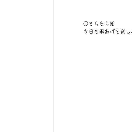
○きらきら組
今日も凧あげを楽し