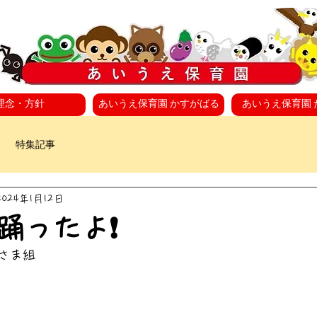
理念・方針
あいうえ保育園 かすがばる
あいうえ保育園 
特集記事
2024年1月12日
踊ったよ❗
さま組