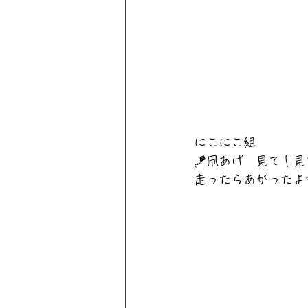
にこにこ組
🪁凧あげ　見て！見
走ったらあがったよ✨