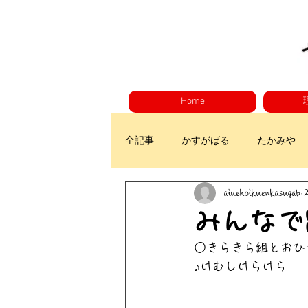
Home
全記事
かすがばる
たかみや
aiuehoikuenkasugab
みんなで
○きらきら組とおひ
♪けむしけらけら