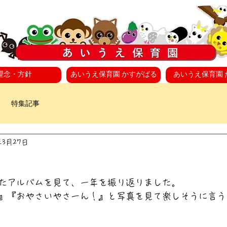
理念・方針
あいうえ保育園 かすがばる
あいうえ保育園 
特集記事
年3月27日
たアルバムを見て、一年を振り返りました。
』『おやさいやさーん！』と写真を見て楽しそうに言う