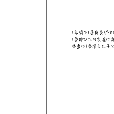
1年間で1番身長が
1番伸びたお友達は身
体重は1番増えた子で