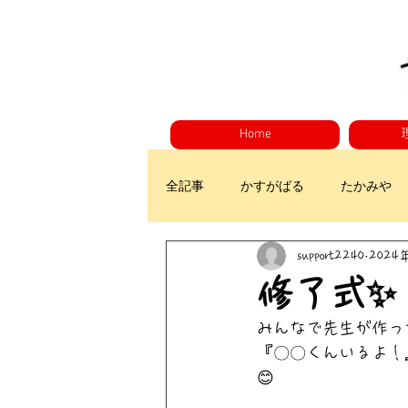
Home
全記事
かすがばる
たかみや
support2240
2024
修了式✨
みんなで先生が作っ
『〇〇くんいるよ！
😊