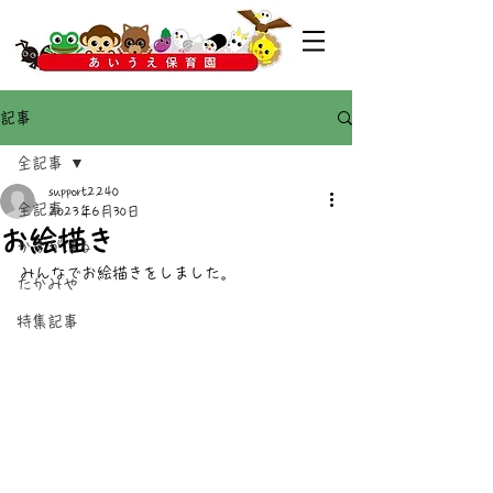
記事
全記事
support2240
全記事
2023年6月30日
お絵描き
かすがばる
みんなでお絵描きをしました。
たかみや
特集記事