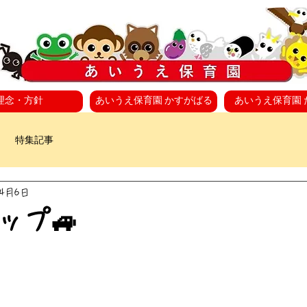
理念・方針
あいうえ保育園 かすがばる
あいうえ保育園 
特集記事
年4月6日
ップ🚙