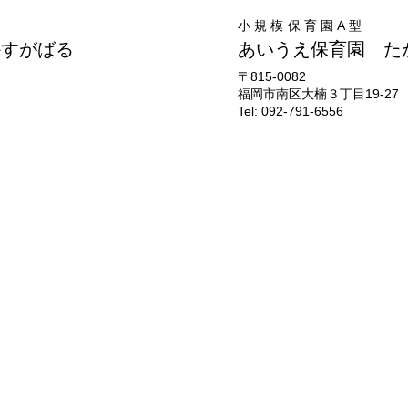
小規模保育園A型
かすがばる
あいうえ保育園 た
​〒815-0082
福岡市南区大楠３丁目19-27
Tel: 092-791-6556
理念・指針
あいうえ保育園 かすがばる
あいう
保育理念・指針など
TOP
TOP
園長紹介
園長紹
給食について