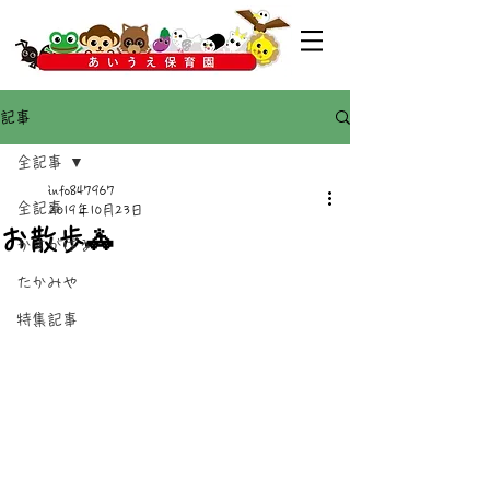
記事
全記事
info847967
全記事
2019年10月23日
お散歩🚓
かすがばる
たかみや
特集記事