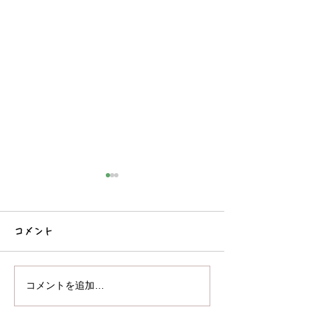
コメント
♪音楽あそび😊
おままごとをしました♪
コメントを追加…