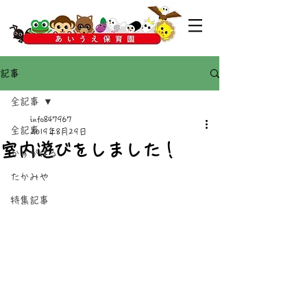
記事
全記事
info847967
全記事
2019年8月29日
室内遊びをしました！
かすがばる
たかみや
特集記事