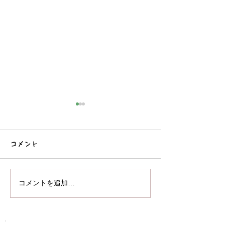
コメント
コーナー遊び
お部屋で遊びました♪
コメントを追加…