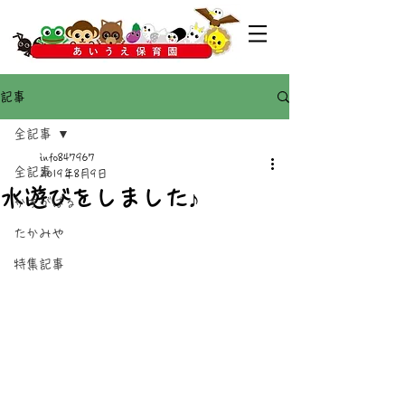
記事
全記事
info847967
全記事
2019年8月9日
水遊びをしました♪
かすがばる
たかみや
特集記事