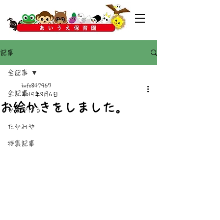
記事
全記事
info847967
全記事
2019年8月6日
お絵かきをしました。
かすがばる
たかみや
特集記事