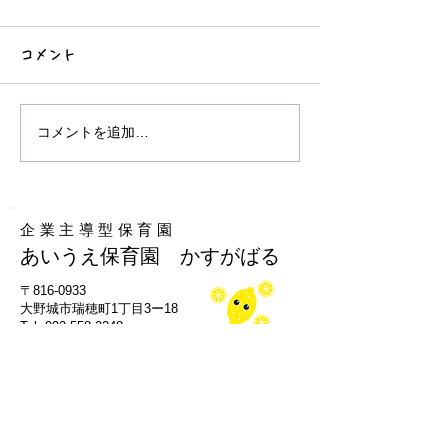
コメント
コーナー遊び
お部屋で遊びました♪
コメントを追加…
企業主導型保育園
あいうえ保育園 かすがばる
​〒816-0933
大野城市瑞穂町1丁目3ー18
Tel: 092-558-2248