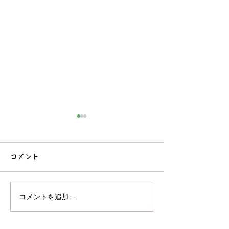
コメント
♪音楽あそび😊
おままごとをしました♪
コメントを追加…