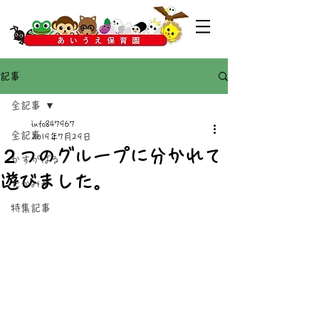
記事
全記事
info847967
全記事
2019年7月29日
２つのグループに分かれて
かすがばる
遊びました。
たかみや
特集記事