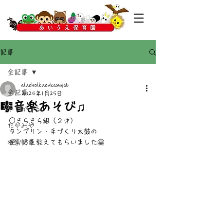
記事
全記事
aiuehoikuenkasugab
全記事
2024年1月25日
🎼音楽あそび♫
かすがばる
○きらきら組（２才）
たかみや
タンブリン・手づくり太鼓の
特集記事
使い方を教えてもらいました🤗