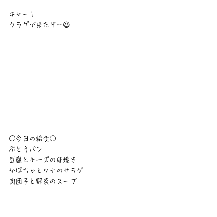
キャー！
クラゲが来たぞ〜😆
○今日の給食○
ぶどうパン
豆腐とチーズの卵焼き
かぼちゃとツナのサラダ
肉団子と野菜のスープ