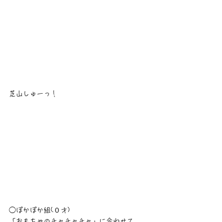
芝山しゅーっ！
◯ぽかぽか組(０才)
「おもちゃのチャチャチャ」に合わせて