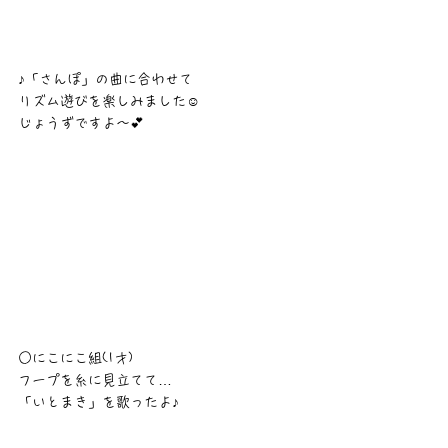
♪「さんぽ」の曲に合わせて
リズム遊びを楽しみました☺
じょうずですよ〜💕
○にこにこ組(1才)
フープを糸に見立てて…
「いとまき」を歌ったよ♪