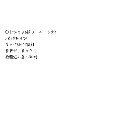
○おひさま組(３・４・５才)
♪表現あそび
今日は海中探険❗
音楽が止まったら
新聞紙の島へGO💨