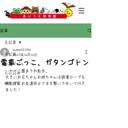
記事
全記事
support2240
全記事
2023年10月10日
電車ごっこ、ガタンゴトン
かすがばる
いわせ公園までお散歩。
たかみや
大きいお兄ちゃんお姉ちゃんは誘導ロープを
特集記事
持たずにお友達同士で手を繋いで歩いて行き
ました！