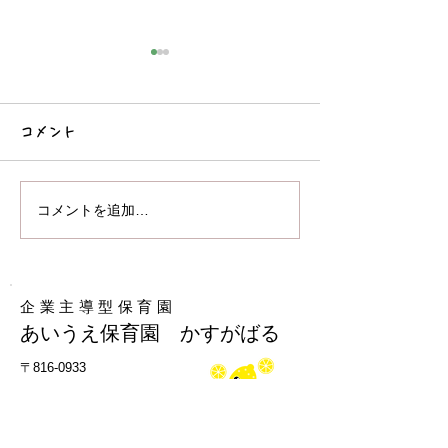
コメント
コメントを追加…
水遊びで見るシ
おしゃべり絵本リトミッ
ク♪
企業主導型保育園
あいうえ保育園 かすがばる
​〒816-0933
大野城市瑞穂町1丁目3ー18
Tel: 092-558-2248