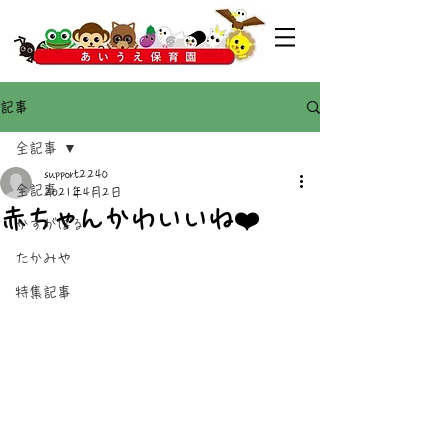
記事
全記事
support2240
全記事
2021年4月2日
赤ちゃんかわいいね❤️
かすがばる
たかみや
特集記事