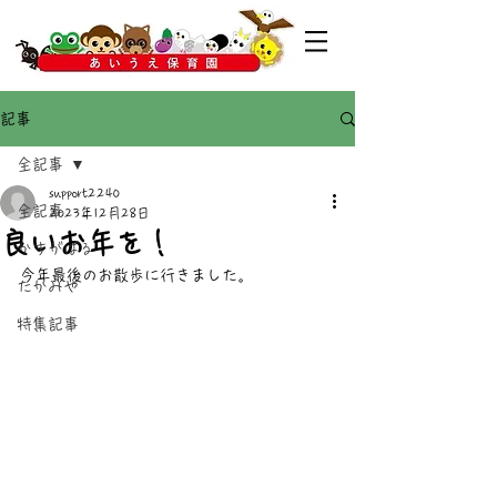
記事
全記事
support2240
全記事
2023年12月28日
良いお年を！
かすがばる
今年最後のお散歩に行きました。
たかみや
特集記事