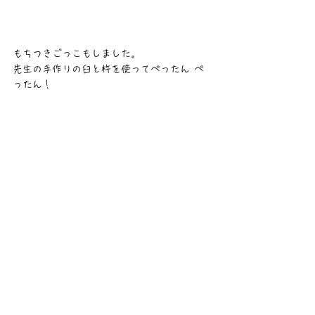
もちつきごっこもしました。
先生の手作りの臼と杵を使ってぺったん ぺ
ったん！