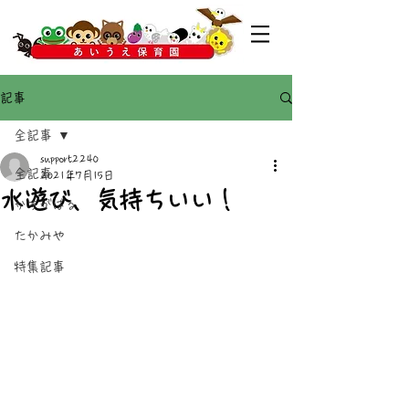
記事
全記事
support2240
全記事
2021年7月15日
水遊び、気持ちいい！
かすがばる
たかみや
特集記事