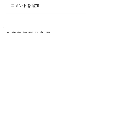
コメントを追加…
おしゃべり絵本
ク♪
企業主導型保育園
あいうえ保育園 かすがばる
​〒816-0933
大野城市瑞穂町1丁目3ー18
Tel: 092-558-2248
小規模保育園A型
あいうえ保育園 たかみや