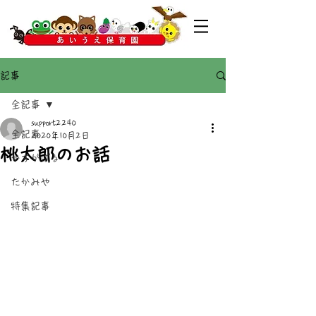
記事
全記事
support2240
全記事
2020年10月2日
桃太郎のお話
かすがばる
たかみや
特集記事