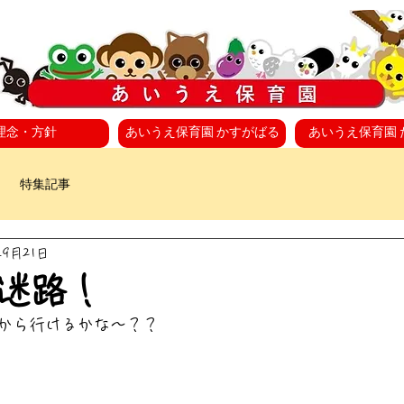
理念・方針
あいうえ保育園 かすがばる
あいうえ保育園 
特集記事
年9月21日
迷路！
から行けるかな〜？？