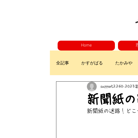
Home
全記事
かすがばる
たかみや
support2240
2023
新聞紙の
新聞紙の迷路！どこ