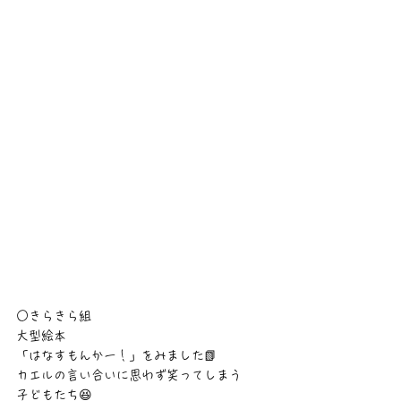
○きらきら組
大型絵本
「はなすもんかー！」をみました📗
カエルの言い合いに思わず笑ってしまう
子どもたち😆