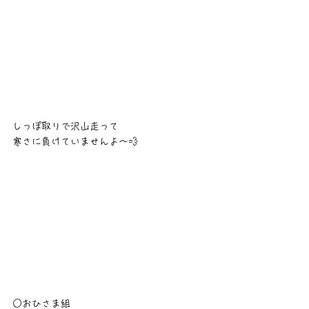
しっぽ取りで沢山走って
寒さに負けていませんよ～💨
○おひさま組