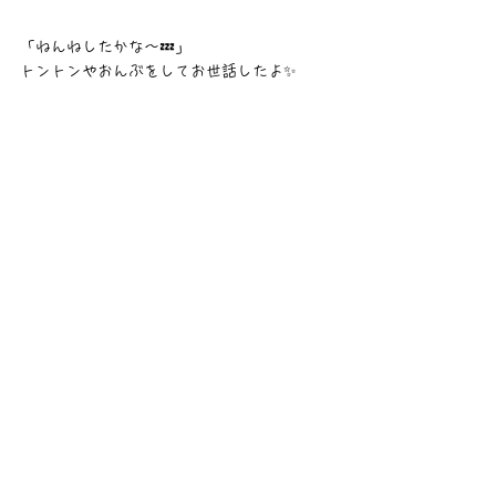
「ねんねしたかな〜💤」
トントンやおんぶをしてお世話したよ✨