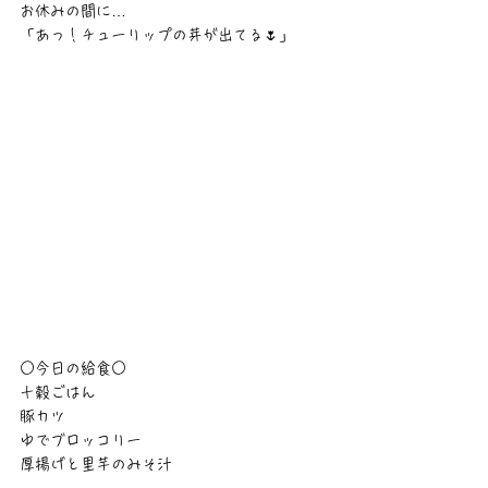
お休みの間に…
「あっ！チューリップの芽が出てる🌷」
○今日の給食○
十穀ごはん
豚カツ
ゆでブロッコリー
厚揚げと里芋のみそ汁