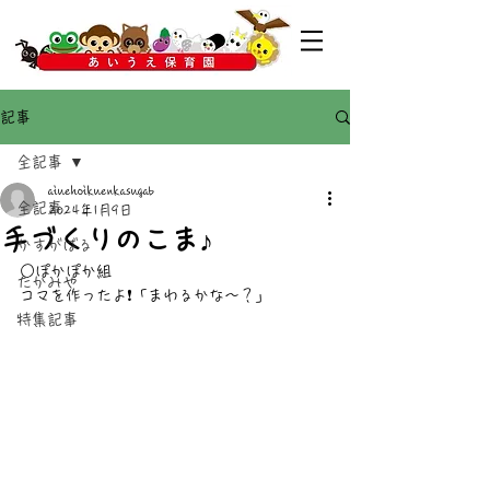
記事
全記事
aiuehoikuenkasugab
全記事
2024年1月9日
手づくりのこま♪
かすがばる
○ぽかぽか組
たかみや
コマを作ったよ❗「まわるかな〜？」
特集記事