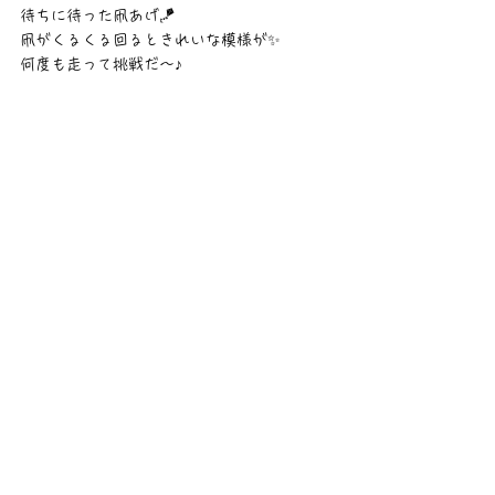
待ちに待った凧あげ🪁
凧がくるくる回るときれいな模様が✨
何度も走って挑戦だ～♪