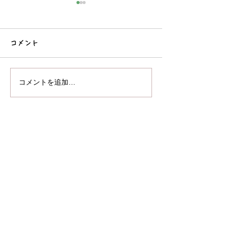
コメント
コーナー遊び
コメントを追加…
おしゃべり絵本
ク♪
企業主導型保育園
あいうえ保育園 かすがばる
​〒816-0933
大野城市瑞穂町1丁目3ー18
Tel: 092-558-2248