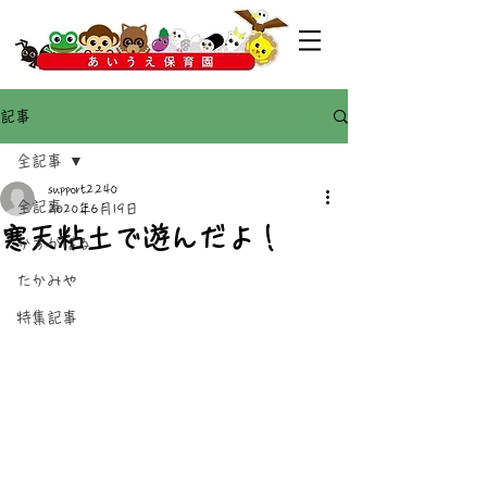
記事
全記事
support2240
全記事
2020年6月19日
寒天粘土で遊んだよ！
かすがばる
たかみや
特集記事