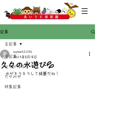
記事
全記事
support2240
全記事
2023年8月18日
久々の水遊び💦
かすがばる
水がキラキラして綺麗だね！
たかみや
特集記事