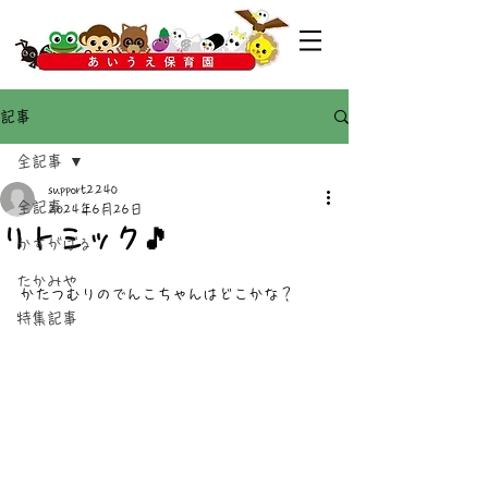
記事
全記事
support2240
全記事
2024年6月26日
リトミック🎵
かすがばる
たかみや
かたつむりのでんこちゃんはどこかな？
特集記事