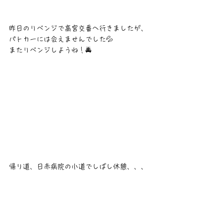
昨日のリベンジで高宮交番へ行きましたが、
パトカーには会えませんでした💦
またリベンジしようね！🚔
帰り道、日赤病院の小道でしばし休憩、、、