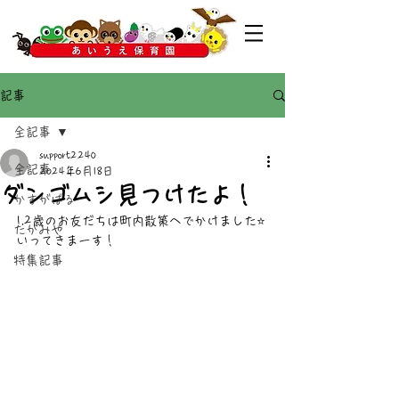
記事
全記事
support2240
全記事
2024年6月18日
ダンゴムシ見つけたよ！
かすがばる
1.2歳のお友だちは町内散策へでかけました⭐️
たかみや
いってきまーす！
特集記事