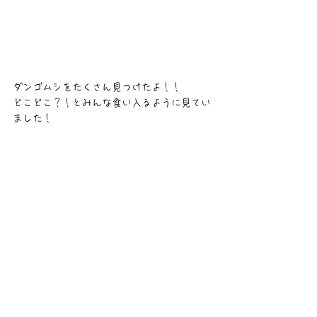
ダンゴムシをたくさん見つけたよ！！
どこどこ？！とみんな食い入るように見てい
ました！