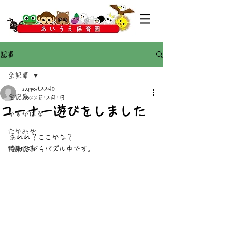
記事
全記事
support2240
全記事
2022年12月1日
コーナー遊びをしました
かすがばる
たかみや
あれれ？ここかな？
特集記事
悩みながらパズル中です。