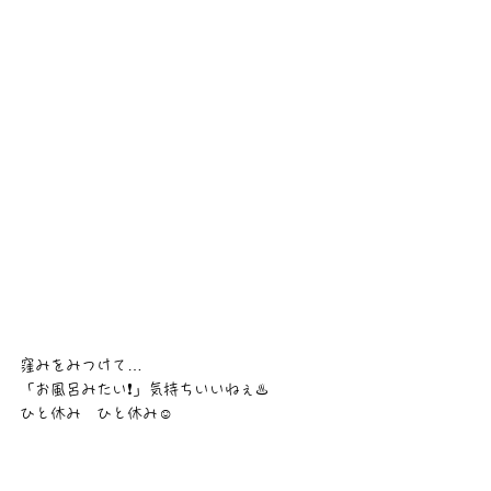
窪みをみつけて…
「お風呂みたい❗」気持ちいいねぇ♨️
ひと休み　ひと休み☺