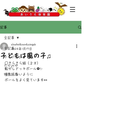
記事
全記事
aiuehoikuenkasugab
全記事
2024年1月17日
子どもは風の子♫
かすがばる
○きらきら組（２才）
たかみや
転がしドッチボール⚽️✨
特集記事
当たらないように
ボールをよく見ています👀