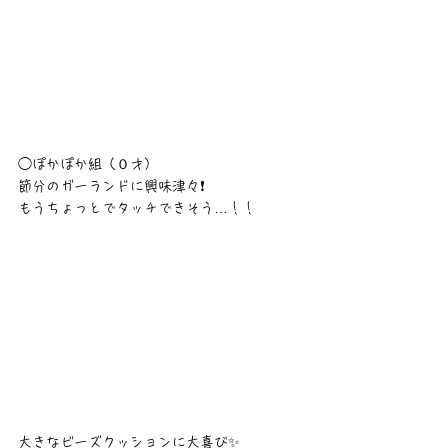
◯ぽかぽか組（０才）
節分のガーランドに興味津々❗
もうちょっとでタッチできそう…！！
大きなビーズクッションに大喜び✨