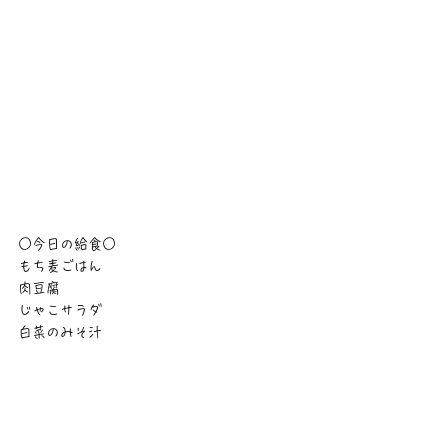
○今日の給食○
もち麦ごはん
肉豆腐
じゃこサラダ
白菜のみそ汁