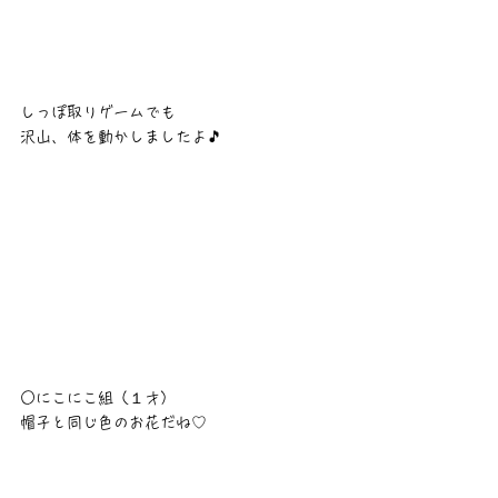
しっぽ取りゲームでも
沢山、体を動かしましたよ🎵
○にこにこ組（１才）
帽子と同じ色のお花だね♡