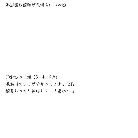
不思議な感触が気持ちいいね😊
○おひさま組（3・4・5才）
凧あげのコツが分かってきました💪
腕をしっかり伸ばして…「走れ〜❗」