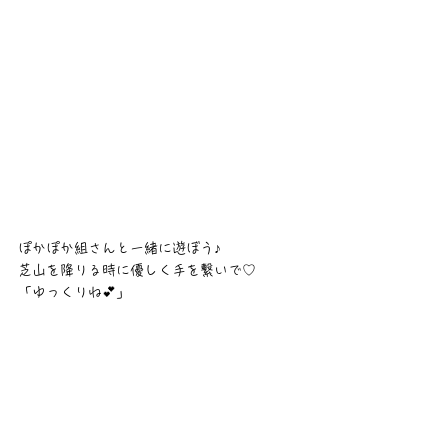
ぽかぽか組さんと一緒に遊ぼう♪
芝山を降りる時に優しく手を繋いで♡
「ゆっくりね💕」